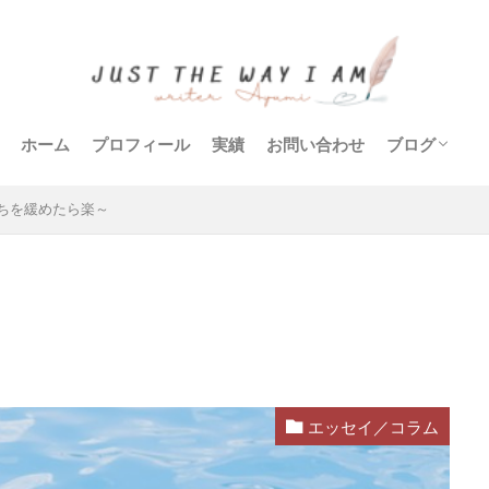
ホーム
プロフィール
実績
お問い合わせ
ブログ
生活
英語
旅
遊び
学び
木工
食
エッセイ／
ちを緩めたら楽～
エッセイ／コラム