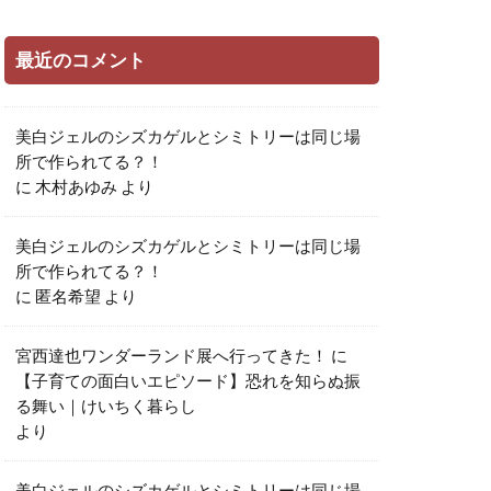
最近のコメント
美白ジェルのシズカゲルとシミトリーは同じ場
所で作られてる？！
に
木村あゆみ
より
美白ジェルのシズカゲルとシミトリーは同じ場
所で作られてる？！
に
匿名希望
より
宮西達也ワンダーランド展へ行ってきた！
に
【子育ての面白いエピソード】恐れを知らぬ振
る舞い｜けいちく暮らし
より
美白ジェルのシズカゲルとシミトリーは同じ場