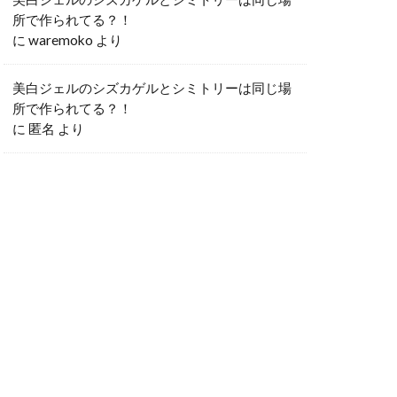
所で作られてる？！
に
waremoko
より
美白ジェルのシズカゲルとシミトリーは同じ場
所で作られてる？！
に
匿名
より