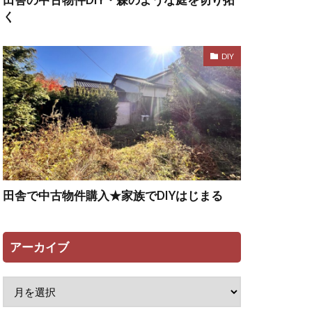
田舎の中古物件DIY・森のような庭を切り拓
く
DIY
田舎で中古物件購入★家族でDIYはじまる
アーカイブ