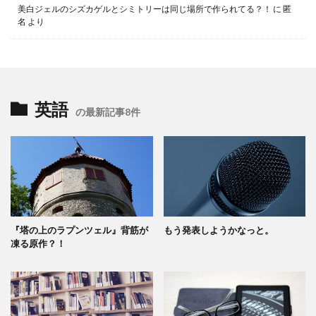
美白ジェルのシズカゲルとシミトリーは同じ場所で作られてる？！
に
匿
名
より
英語
の最新記事8件
『塔の上のラプンツェル』背筋が
もう発表しようかなっと。
凍る原作？！