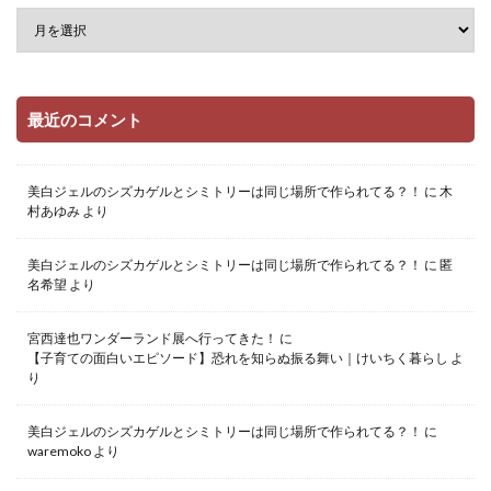
最近のコメント
美白ジェルのシズカゲルとシミトリーは同じ場所で作られてる？！
に
木
村あゆみ
より
美白ジェルのシズカゲルとシミトリーは同じ場所で作られてる？！
に
匿
名希望
より
宮西達也ワンダーランド展へ行ってきた！
に
【子育ての面白いエピソード】恐れを知らぬ振る舞い｜けいちく暮らし
よ
り
美白ジェルのシズカゲルとシミトリーは同じ場所で作られてる？！
に
waremoko
より