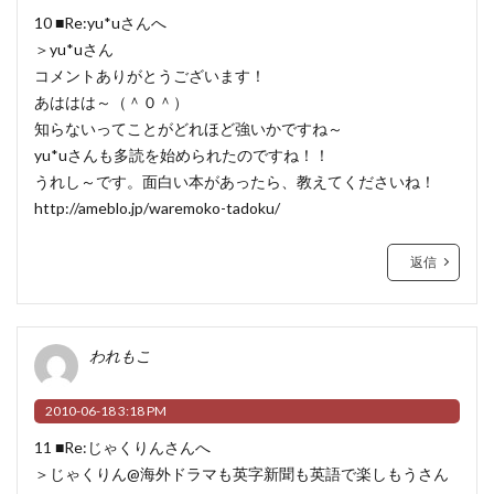
10 ■Re:yu*uさんへ
＞yu*uさん
コメントありがとうございます！
あははは～（＾０＾）
知らないってことがどれほど強いかですね～
yu*uさんも多読を始められたのですね！！
うれし～です。面白い本があったら、教えてくださいね！
http://ameblo.jp/waremoko-tadoku/
返信
われもこ
2010-06-18 3:18 PM
11 ■Re:じゃくりんさんへ
＞じゃくりん@海外ドラマも英字新聞も英語で楽しもうさん