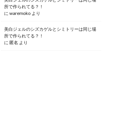
所で作られてる？！
に
waremoko
より
美白ジェルのシズカゲルとシミトリーは同じ場
所で作られてる？！
に
匿名
より