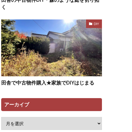
田舎の中古物件DIY・森のような庭を切り拓
く
DIY
田舎で中古物件購入★家族でDIYはじまる
アーカイブ