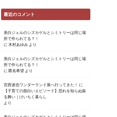
最近のコメント
美白ジェルのシズカゲルとシミトリーは同じ場
所で作られてる？！
に
木村あゆみ
より
美白ジェルのシズカゲルとシミトリーは同じ場
所で作られてる？！
に
匿名希望
より
宮西達也ワンダーランド展へ行ってきた！
に
【子育ての面白いエピソード】恐れを知らぬ振
る舞い｜けいちく暮らし
より
美白ジェルのシズカゲルとシミトリーは同じ場