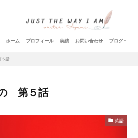
ホーム
プロフィール
実績
お問い合わせ
ブログ
生活
英語
旅
遊び
学び
木工
食
エッセイ／
第５話
の 第５話
英語